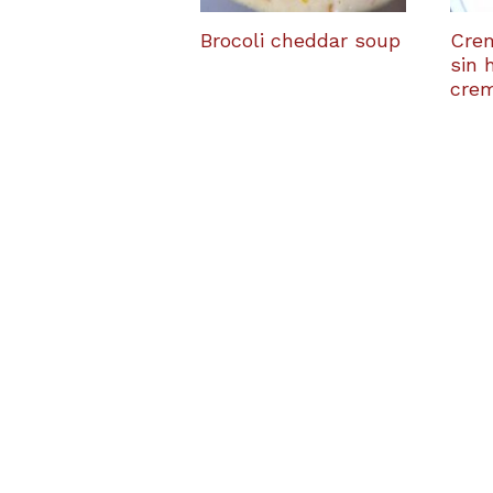
Brocoli cheddar soup
Crem
sin 
cre