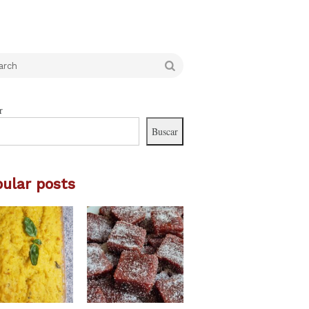
Go
r
Buscar
ular posts