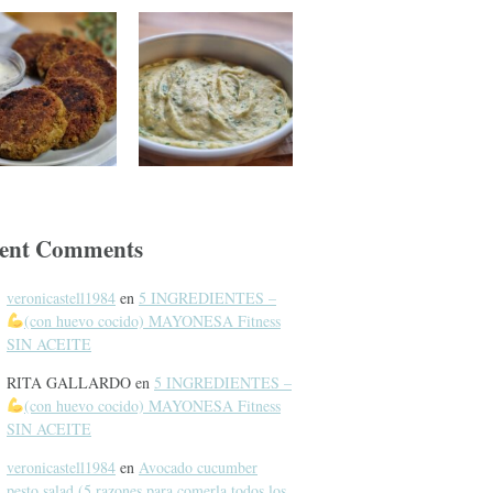
ent Comments
veronicastell1984
en
5 INGREDIENTES –
(con huevo cocido) MAYONESA Fitness
SIN ACEITE
RITA GALLARDO
en
5 INGREDIENTES –
(con huevo cocido) MAYONESA Fitness
SIN ACEITE
veronicastell1984
en
Avocado cucumber
pesto salad (5 razones para comerla todos los