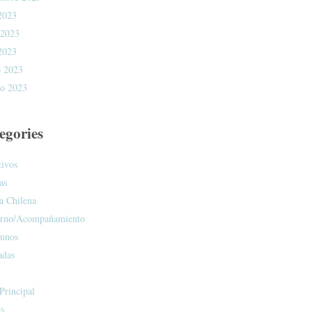
 2023
 2023
 2023
 2023
ro 2023
egories
tivos
as
a Chilena
rno/Acompañamiento
unos
adas
Principal
es