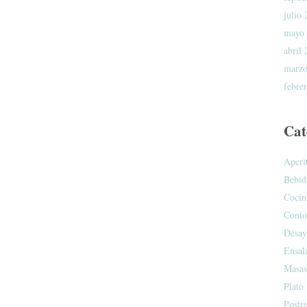
julio
mayo
abril
marzo
febre
Cat
Aperi
Bebid
Cocin
Conto
Desay
Ensal
Masas
Plato 
Postr