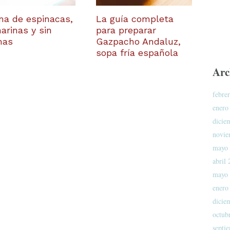
a de espinacas,
La guía completa
harinas y sin
para preparar
mas
Gazpacho Andaluz,
sopa fría española
Arc
febre
enero
dicie
novie
mayo
abril
mayo
enero
dicie
octub
septi