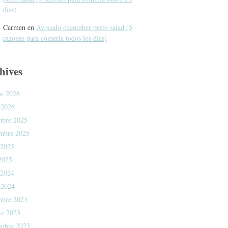
dias)
Carmen
en
Avocado cucumber pesto salad (5
razones para comerla todos los dias)
hives
ro 2026
 2026
mbre 2025
mbre 2025
 2025
 2025
 2024
 2024
mbre 2023
re 2023
embre 2023