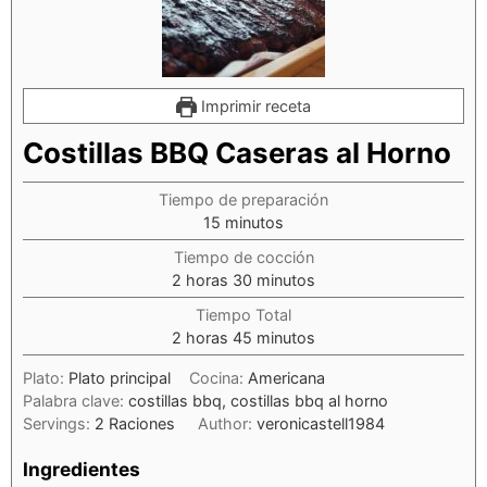
Imprimir receta
Costillas BBQ Caseras al Horno
Tiempo de preparación
minutos
15
minutos
Tiempo de cocción
horas
minutos
2
horas
30
minutos
Tiempo Total
horas
minutos
2
horas
45
minutos
Plato:
Plato principal
Cocina:
Americana
Palabra clave:
costillas bbq, costillas bbq al horno
Servings:
2
Raciones
Author:
veronicastell1984
Ingredientes