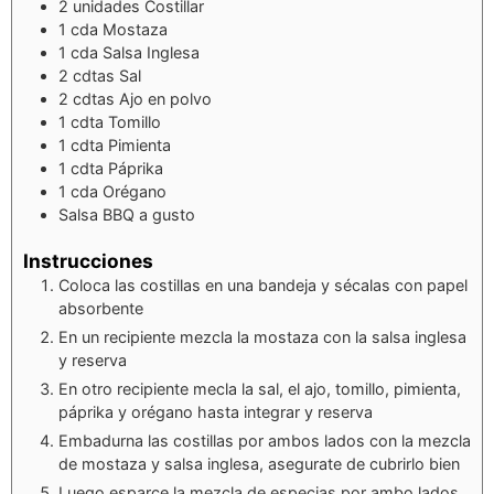
2
unidades
Costillar
1
cda
Mostaza
1
cda
Salsa Inglesa
2
cdtas
Sal
2
cdtas
Ajo en polvo
1
cdta
Tomillo
1
cdta
Pimienta
1
cdta
Páprika
1
cda
Orégano
Salsa BBQ a gusto
Instrucciones
Coloca las costillas en una bandeja y sécalas con papel
absorbente
En un recipiente mezcla la mostaza con la salsa inglesa
y reserva
En otro recipiente mecla la sal, el ajo, tomillo, pimienta,
páprika y orégano hasta integrar y reserva
Embadurna las costillas por ambos lados con la mezcla
de mostaza y salsa inglesa, asegurate de cubrirlo bien
Luego esparce la mezcla de especias por ambo lados