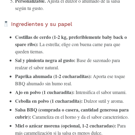
Personalizable.
Ajusta el dulzor o ahumado de la salsa
según tu gusto.
Ingredientes y su papel
Costillas de cerdo (1-2 kg, preferiblemente baby back o
spare ribs):
La estrella; elige con buena carne para que
queden tiernas.
Sal y pimienta negra al gusto:
Base de sazonado para
realzar el sabor natural.
Paprika ahumada (1-2 cucharaditas):
Aporta ese toque
BBQ ahumado sin humo real.
Ajo en polvo (1 cucharadita):
Intensifica el sabor umami.
Cebolla en polvo (1 cucharadita):
Dulzor sutil y aroma.
Salsa BBQ (comprada o casera, cantidad generosa para
cubrir):
Carameliza en el horno y da el sabor característico.
Miel o azúcar morena (opcional, 1-2 cucharadas):
Para
más caramelización si la salsa es menos dulce.